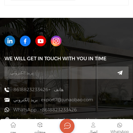
WE WILL GET IN TOUCH WITH YOU IN TIME
هاتف : +8618823233426
بريد إلكتروني : export7@junaobao.com
WhatsApp : +8618823233426
عنوان : Foshan Shunde Junaobao Hardware Co., Ltd.
WhatsApp
اتصال
منتجات
بيت