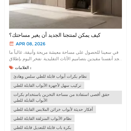
كيف يمكن لمنتجنا الجديد أن يغير مساحتك؟
APR 08, 2026
في سعينا للحصول على مساحة معيشة مريحة وأنيقة، غالباً ما
نجد أنفسنا مقيدين بتصاميم الأثاث التقليدية. نفخر اليوم بإطلاق
منتجنا الجديد. إنه ليس مجرد تحديث، بل هو تغيير جذري
العلامات :
لتجربتك المكانية. أولاً، دعونا نتحدث عن مزاياها الأساسية التي
نظام بكرات أبواب قابلة للطي سلس وهادئ
تجعلها متميزة عن جميع الخيارات التقليدية: Oيتميز منتجنا
الجديد بألوا...
تركيب سهل لأجهزة الأبواب القابلة للطي
حقق أقصى استفادة من مساحة التخزين باستخدام بكرات
الأبواب القابلة للطي
أفكار حديثة لأبواب خزائن الملابس القابلة للطي
نظام الأبواب المنزلقة القابلة للطي
بكرة باب قابلة للتعديل قابلة للطي