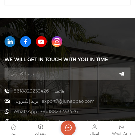
WE WILL GET IN TOUCH WITH YOU IN TIME
هاتف : +8618823233426
بريد إلكتروني : export7@junaobao.com
WhatsApp : +8618823233426
عنوان : Foshan Shunde Junaobao Hardware Co., Ltd.
WhatsApp
اتصال
منتجات
بيت