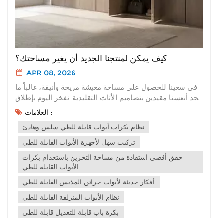
كيف يمكن لمنتجنا الجديد أن يغير مساحتك؟
APR 08, 2026
في سعينا للحصول على مساحة معيشة مريحة وأنيقة، غالباً ما
نجد أنفسنا مقيدين بتصاميم الأثاث التقليدية. نفخر اليوم بإطلاق
منتجنا الجديد. إنه ليس مجرد تحديث، بل هو تغيير جذري
العلامات :
لتجربتك المكانية. أولاً، دعونا نتحدث عن مزاياها الأساسية التي
نظام بكرات أبواب قابلة للطي سلس وهادئ
تجعلها متميزة عن جميع الخيارات التقليدية: Oيتميز منتجنا
الجديد بألوا...
تركيب سهل لأجهزة الأبواب القابلة للطي
حقق أقصى استفادة من مساحة التخزين باستخدام بكرات
الأبواب القابلة للطي
أفكار حديثة لأبواب خزائن الملابس القابلة للطي
نظام الأبواب المنزلقة القابلة للطي
بكرة باب قابلة للتعديل قابلة للطي