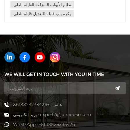
نظام الأبواب المنزلقة القابلة للطي
بكرة باب قابلة للتعديل قابلة للطي
WE WILL GET IN TOUCH WITH YOU IN TIME
هاتف : +8618823233426
بريد إلكتروني : export7@junaobao.com
WhatsApp : +8618823233426