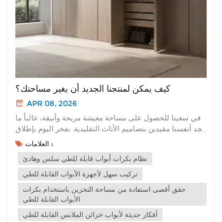
كيف يمكن لمنتجنا الجديد أن يغير مساحتك؟
APR 08, 2026
في سعينا للحصول على مساحة معيشة مريحة وأنيقة، غالباً ما
نجد أنفسنا مقيدين بتصاميم الأثاث التقليدية. نفخر اليوم بإطلاق
منتجنا الجديد. إنه ليس مجرد تحديث، بل هو تغيير جذري
العلامات :
لتجربتك المكانية. أولاً، دعونا نتحدث عن مزاياها الأساسية التي
نظام بكرات أبواب قابلة للطي سلس وهادئ
تجعلها متميزة عن جميع الخيارات التقليدية: Oيتميز منتجنا
الجديد بألوا...
تركيب سهل لأجهزة الأبواب القابلة للطي
حقق أقصى استفادة من مساحة التخزين باستخدام بكرات
الأبواب القابلة للطي
أفكار حديثة لأبواب خزائن الملابس القابلة للطي