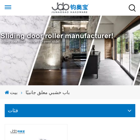
باب خشبي معلق جانبيًا
بيت
فئات