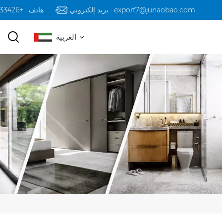
بريد إلكتروني : export7@junaobao.com
هاتف : +8618823233426
العربية
English
русский
español
العربية