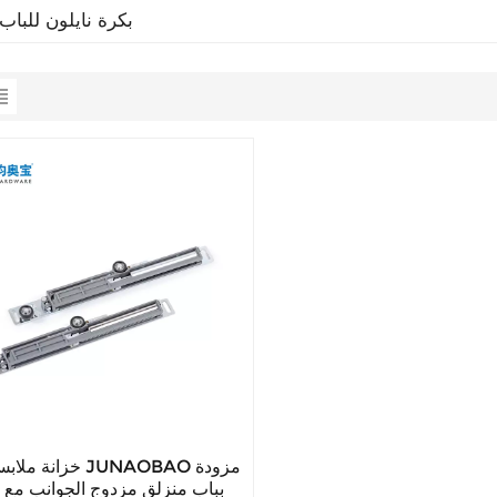
بكرة نايلون للبا
خزانة ملابس حديثة AO
بباب منزلق مزدوج الجوانب مع إ