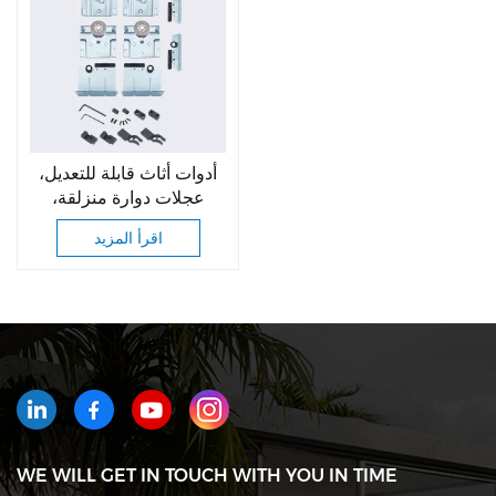
أدوات أثاث قابلة للتعديل،
عجلات دوارة منزلقة،
عجلات دوارة لباب خزانة
اقرأ المزيد
الملابس المنزلقة، بكرات
أبواب منزلقة
WE WILL GET IN TOUCH WITH YOU IN TIME