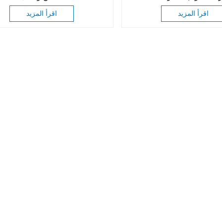
انة الملابس للفنادق
اقرأ المزيد
اقرأ المزيد