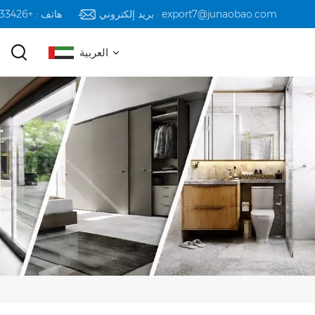
بريد إلكتروني : export7@junaobao.com
هاتف : +8618823233426
العربية
English
русский
español
العربية