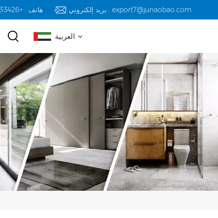
بريد إلكتروني : export7@junaobao.com
هاتف : +8618823233426
العربية
English
русский
español
العربية