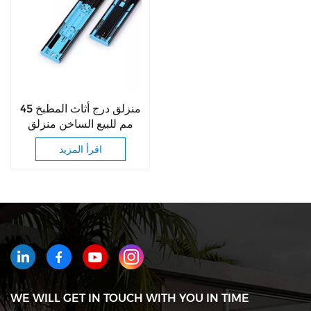
منزلق درج أثاث المطبخ 45
مم للبيع الساخن منزلق
درج منزلق دفع للفتح
اقرأ المزيد
محمل كروي منزلق درج
ناعم الإغلاق
WE WILL GET IN TOUCH WITH YOU IN TIME