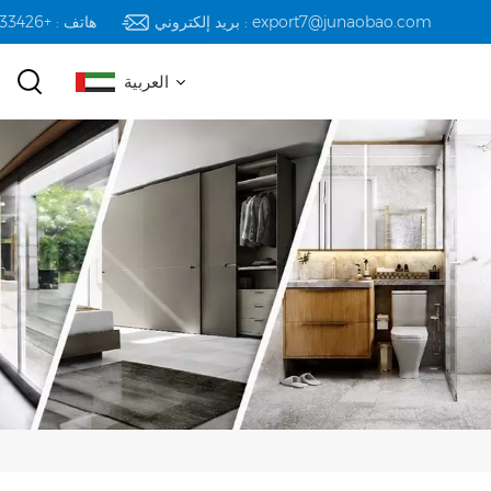
بريد إلكتروني : export7@junaobao.com
هاتف : +8618823233426
العربية
English
русский
español
العربية