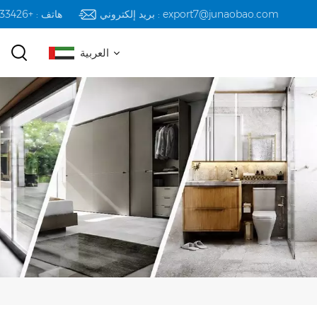
بريد إلكتروني : export7@junaobao.com
هاتف : +8618823233426
العربية
English
русский
español
العربية