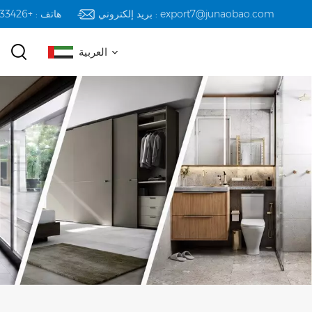
بريد إلكتروني : export7@junaobao.com
هاتف : +8618823233426
العربية
English
русский
español
العربية