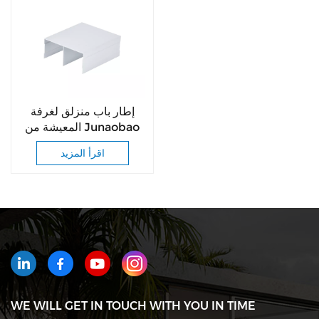
إطار باب منزلق لغرفة
المعيشة من Junaobao
مصنوع من مقاطع
اقرأ المزيد
الألمنيوم لنظام باب المطبخ
المنزلق
WE WILL GET IN TOUCH WITH YOU IN TIME