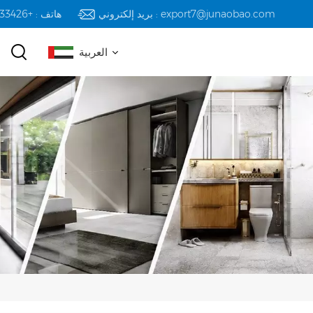
بريد إلكتروني : export7@junaobao.com
هاتف : +8618823233426
العربية
English
русский
español
العربية