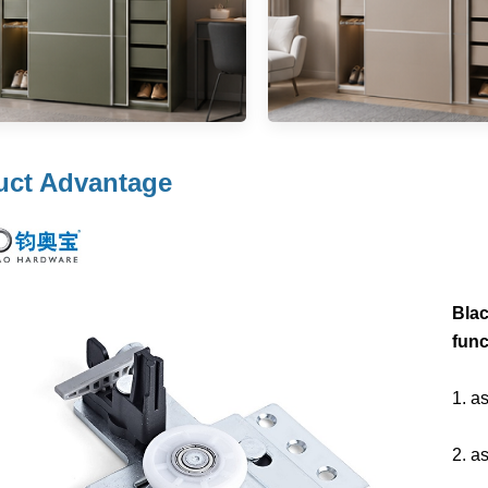
uct Advantage
Blac
func
1. a
2. as