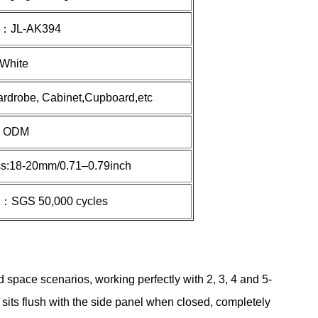
r：
JL-AK394
White
ardrobe, Cabinet,Cupboard,etc
 ODM
ss:18-20mm/0.71–0.79inch
es：SGS 50,000 cycles
d space scenarios, working perfectly with 2, 3, 4 and 5-
 sits flush with the side panel when closed, completely