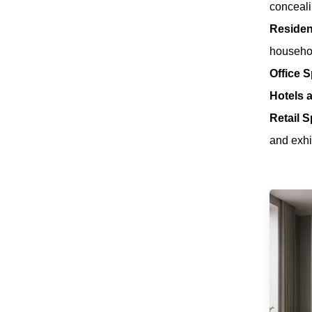
conceali
Folding Door
Roller Space-
Residen
اقرأ المزيد
Saving & Smooth
Sliding Designs
househol
Office 
JUNAOBAO يعرض
Hotels a
تركيب وإخفاء تركيب
Retail 
الباب مع زنبرك
اقرأ المزيد
مكبس هيدروليكي
and exhi
ناعم ومخمدات رقيقة
أبواب جيبية عملية
التصميم على الطراز
الأمريكي، أنظمة أبواب
اقرأ المزيد
منزلقة بإغلاق ناعم،
بكرات أبواب منزلقة
نظام امتصاص
الصدمات للأبواب