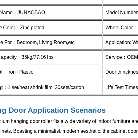
 Name：
JUNAOBAO
Model Numbe
e Color：Zinc plated
Wheel Color：
le For：Bedroom, Living Room,etc
Application: W
Capacity：
35kg/77.16 lbs
Service：
OEM
al：
Iron+Plastic
Door thinckne
g：1 set/heat shrink film, 20sets/carton
Life Test Tim
g Door Application Scenarios
ium hanging door roller fits a wide variety of indoor furniture an
inets. Boasting a minimalist, modern aesthetic, the cabinet door