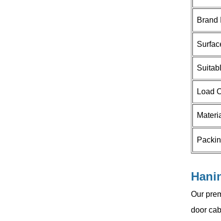
يمكنك التواصل معنا بأي طريقة
Brand
تناسبك. نحن متاحون على مدار الساعة
طوال أيام الأسبوع عبر البريد
Surfac
الإلكتروني أو الهاتف.
Suitab
اتصل بنا
Load 
منتجات جديدة
Materi
Packin
بكرات أبواب قابلة
للطي جديدة بمفصلات
مخفية لتوفير المساحة
اقرأ المزيد
Hanin
لخزائن الزاوية وخزائن
الملابس
Our prem
door cab
Brand New 40KG