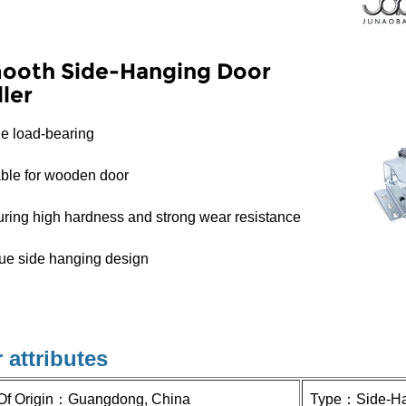
ooth Side-Hanging Door
ler
le load-bearing
able for wooden door
uring high hardness and strong wear resistance
ue side hanging design
 attributes
Of Origin：
Guangdong, China
Type：
Side-Ha