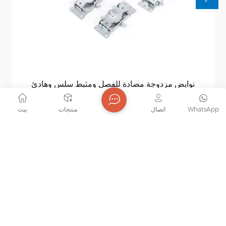
نوابض مزدوجة مضادة للفصل ومثبط سلس وهادئ
مخمد زنبركي مزدوج مضاد للفصل من JOB: هذا المخمد، من
WhatsApp
اتصال
منتجات
بيت
تصميم Iunaobao.com، يجمع بين تقنية منع الفصل ونوابض
مزدوجة. يضمن تشغيلًا سلسًا وهادئًا لأبواب الخزائن، مما يقلل
من التآكل والتلف. مثالي للأثاث المنزلي والتجاري، حيث يوفر
تجربة إغلاق سلسة، مما يعزز الأداء الوظيفي ويطيل العمر
الافتراضي.
WE WILL GET IN TOUCH WITH YOU IN TIME