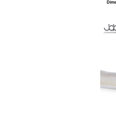
Dime
يمكنك التواصل معنا بأي طريقة
تناسبك. نحن متاحون على مدار الساعة
طوال أيام الأسبوع عبر البريد
الإلكتروني أو الهاتف.
اتصل بنا
منتجات جديدة
بكرات أبواب قابلة
للطي جديدة بمفصلات
مخفية لتوفير المساحة
اقرأ المزيد
لخزائن الزاوية وخزائن
الملابس
Brand New 40KG