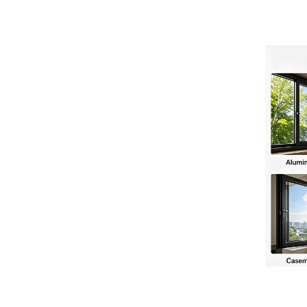
Folding Door
Roller Space-
اقرأ المزيد
Saving & Smooth
Sliding Designs
JUNAOBAO يعرض
تركيب وإخفاء تركيب
الباب مع زنبرك
اقرأ المزيد
مكبس هيدروليكي
ناعم ومخمدات رقيقة
أبواب جيبية عملية
التصميم على الطراز
الأمريكي، أنظمة أبواب
اقرأ المزيد
منزلقة بإغلاق ناعم،
بكرات أبواب منزلقة
نظام امتصاص
الصدمات للأبواب