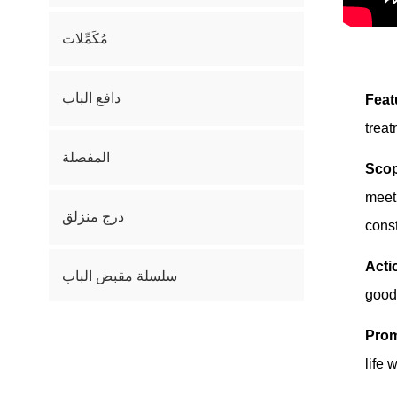
مُكَمِّلات
دافع الباب
Feat
trea
المفصلة
Scop
meet 
درج منزلق
cons
Acti
سلسلة مقبض الباب
good
Prom
life 
كيف يمكننا مساعدتك؟