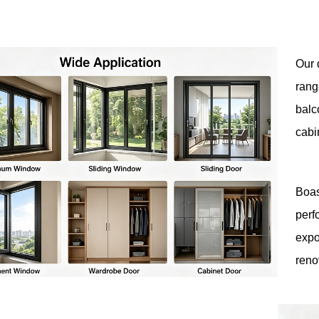
Our 
rang
balc
cabi
Boas
perf
expo
reno