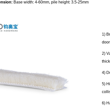
nsion:
Base width: 4-60mm, pile height: 3.5-25mm
1) B
door
2)
Va
thic
4) D
5) H
coll
6) H