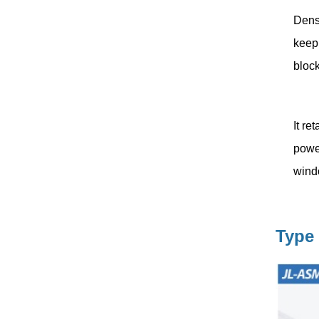
المنزلقة ذات الإغلاق
اقرأ المزيد
Dense
الناعم على الطراز
الأمريكي
keep 
block
بكرة دليل الباب
المنزلق المصنوعة من
النايلون من JOB،
اقرأ المزيد
أدوات باب الخزانة
It re
المنزلقة، بكرة الباب
powe
wind
بكرة باب خزانة
الملابس الخشبية
المنزلقة، بكرة باب
اقرأ المزيد
منزلقة مطلية بالزنك
Type
من الحديد، عجلة
محمل كروي من
النايلون
عجلات بكرات أبواب
منزلقة للأثاث الثقيل
وتجهيزاتها وبكرات