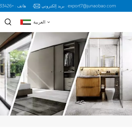
بريد إلكتروني : export7@junaobao.com
هاتف : +8618823233426
العربية
English
русский
español
العربية