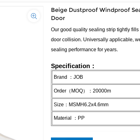
Beige Dustproof Windproof Sea
Door
Our good quality sealing strip tightly fil
door collision. Universally applicable, we
sealing performance for years.
Specification：
Brand ：JOB
Order（MOQ）：20000m
Size：
MSMH
6.2x4.6mm
Material ：
PP